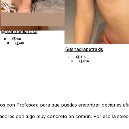
@mariabellarose
48
0
48
0
@itsnadiiapetrakis
114
0
114
0
nados con Profesora para que puedas encontrar opciones af
eadores con algo muy concreto en común. Por eso la selec