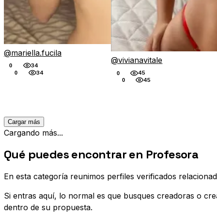
@mariella.fucila
@vivianavitale
34
0
34
45
0
0
45
0
Cargar más
Cargando más...
Qué puedes encontrar en Profesora
En esta categoría reunimos perfiles verificados relacio
Si entras aquí, lo normal es que busques creadoras o cr
dentro de su propuesta.