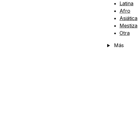
Latina
Afro
Asiática
Mestiza
Otra
Más