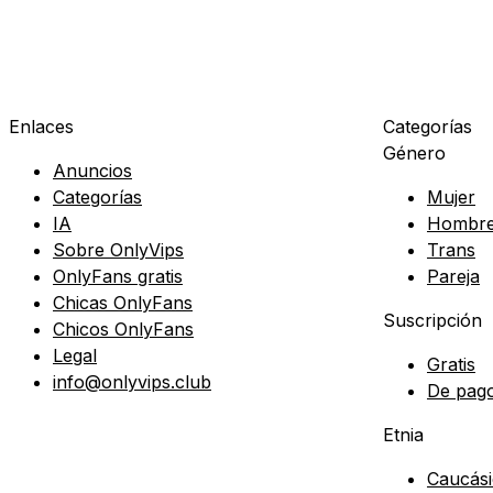
Enlaces
Categorías
Género
Anuncios
Categorías
Mujer
IA
Hombr
Sobre OnlyVips
Trans
OnlyFans gratis
Pareja
Chicas OnlyFans
Suscripción
Chicos OnlyFans
Legal
Gratis
info@onlyvips.club
De pag
Etnia
Caucási