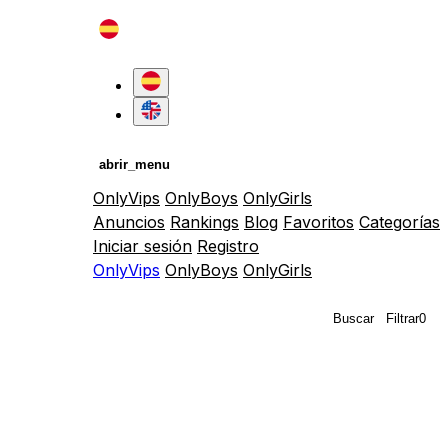
abrir_menu
OnlyVips
OnlyBoys
OnlyGirls
Anuncios
Rankings
Blog
Favoritos
Categorías
Iniciar sesión
Registro
OnlyVips
OnlyBoys
OnlyGirls
Buscar
Filtrar
0